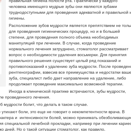
правильная гигиена полости рта. Практически у каждого
человека имеющего мудрые зубы они являются зубами
труднодоступными для проведения адекватной и правильной 
гигиены.
Расположение зубов мудрости является препятствием не толь
для проведения гигиенических процедур, но и в большей
степени, для проведения полного объема необходимых
манипуляций при лечении. В случае, когда проведение
нормального лечения затруднено, стоматолог рассматривает
вопрос о необходимости удаления восьмерки. Для принятия
правильного решения существует целый ряд показаний и
противопоказаний к удалению зуба мудрости. После проведен
рентгенографии, взвесив все преимущества и недостатки ваш
зуба, специалист либо дает направление на удаление, либо
продолжает проведение максимально возможной терапии.
Иногда в клинической практике встречаются, зубы мудрости,
сле проведенного лечения.
 мудрости болит, что делать в таком случае.
 утихают боли, это еще не говорит о некомпетентности врача. В
арактера и интенсивности болей, можно принимать обезболивающи
ния специальной лечебной прокладки, например при лечении карие
о дней. Но о такой ситуации стоматолог, как правило,