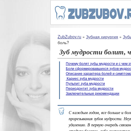
ZubZubov.ru
»
Зубная хирургия
»
Зуб
боль?
Зуб мудрости болит, 
Почему болят зубы мудрости и с чем э
Боли сформировавшихся зубов мудрос
Описание характера болей и симптом
Кариес зуба мудрости
Пульпит зуба мудрости
Периодонтит зуба мудрости
Заключительные рекомендации
С каждым годом, все больше и бол
прорезывания зубов мудрости. Неу
удалению. В первую очередь связа