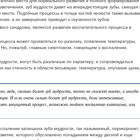
таточно места для нормального развития и полного формирования
 и увеличения, зуб мудрости давит на впередистоящие зубы, смещая 
е место. Подобные процессы в толще костей челюсти также вызыв
ния, а их завершение приводит к скученности зубов.
ого синдрома, является развитие воспалительного процесса в
роцесса может проявляться по-разному, появление температуры,
. Но, пожалуй, главным симптомом, говорящем о воспалении,
удрости, могут быть различные по характеру, и сопровождаться
 как отечность в области восьмерки, температура, опухание щеки
но, ведь, сколько болит зуб мудрости, точно не скажет никто, а иногда
яцев. И если очень сильно болит зуб мудрости, боли интенсивные,
 это запущенный процесс, возможно гнойное воспаление капюшона, или
спаление капюшона зуба мудрости, так называемый, перикоронит,
звитие, которого обусловлено попаданием между десной и еще