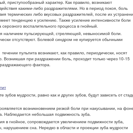
ый, приступообразный характер. Как правило, возникают
действия какими-либо раздражителями. Но в период покоя, боль
вия термических либо вкусовых раздражителей, после их устранен
 имеет тенденцию к усилению. Также усиление интенсивности боли
а серозного воспалительного процесса в гнойный.
ся
наличием пульсирующей, стреляющей, невыносимой боли.
чески отсутствуют. Болевой синдром не купируется обычными
 течении пульпита
возникают, как правило, периодически, носят
 Возникшая при раздражении боль, проходит только через 10-15
я раздражающего фактора.
тит
 зубов мудрости, равно как и других зубов, будут зависеть от стад
роявляется возникновением резкой боли при накусывании, на фон
а. Наблюдается небольшая подвижность зуба.
ия в гнойное
, сопровождается увеличением подвижности зуба,
 нарушением сна. Нередко в области и проекции зуба мудрости