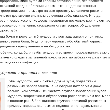
прорезавшимися буграми коронки остатков пищи, что является
екрасной средой обитания и размножения для патогенных
кроорганизмов, не смотря на всю простоту механизма развития,
ляется достаточно сложным в лечении заболеванием. Иногда
рургическое иссечение десны проводится несколько раз, и в случа
зуспешности лечения, стоматолог ставит вопрос об удалении
дрого зуба.
гда болит и режется зуб мудрости стоит задуматься о причинах
зникновения боли, будь то перикоронит либо обычный кариес,
ращение к врачу является необходимостью.
обенно, когда болят зубы мудрости во время прорезывания, важно
ательно следить за гигиеной полости рта, во избежание развития и
исоединения инфекции.
удрости и причины появления
Зубы мудрости, как и любые другие зубы, подвержены
различным заболеваниям, а некоторым патологиям даже
больше, чем остальные. Частота случаев заболеваний зубов
мудрости теоретически обусловлена расположением восьмер
в полости рта. В большинстве случаев, причиной развития, к
примеру, кариеса становится недостаточно тщательная и