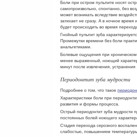
Боли при остром пульпите
носят остр
самопроизвольно, спонтанно, без воз
может возникать вследствие воздейст
затихает не сразу. А в ночное время
будет происходить во время переход
Гнойный пульпит зуба характеризует
Промежутки времени без боли практи
анальгетиками.
Болевые ощущения при хроническом
менее выраженный, ноющий характер.
минут после извлечения, устранени
Периодонтит зуба мудрости
Подробнее о том, что такое
периодон
Характеристики боли при периодонтите
развития и формы процесса.
Острый периодонтит зуба мудрости
п
постоянных болей ноющего характер
Стадия перехода серозного воспален
слабостью, повышением температуры,