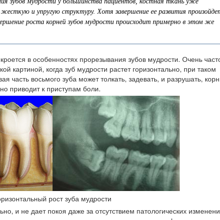
я зубов мудрости у большинства пациентов, костная ткань уже
жесткую и упругую структуру. Хотя завершение ее развития произойде
вершение роста корней зубов мудрости происходит примерно в этом же
 кроется в особенностях прорезывания зубов мудрости. Очень част
кой картиной, когда зуб мудрости растет горизонтально, при таком
ая часть восьмого зуба может толкать, задевать, и разрушать, кор
но приводит к приступам боли.
оризонтальный рост зуба мудрости
ьно, и не дает покоя даже за отсутствием патологических изменени