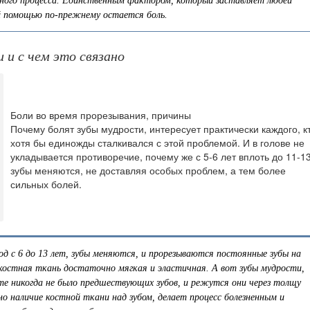
льного процесса. Единственным фактором, который заставляет людей
й помощью по-прежнему остается боль.
 и с чем это связано
Боли во время прорезывания, причины
Почему болят зубы мудрости, интересует практически каждого, к
хотя бы единожды сталкивался с этой проблемой. И в голове не
укладывается противоречие, почему же с 5-6 лет вплоть до 11-13
зубы меняются, не доставляя особых проблем, а тем более
сильных болей.
иод с 6 до 13 лет, зубы меняются, и прорезываются постоянные зубы на
 костная ткань достаточно мягкая и эластичная. А вот зубы мудрости,
те никогда не было предшествующих зубов, и режутся они через толщу
но наличие костной ткани над зубом, делает процесс болезненным и