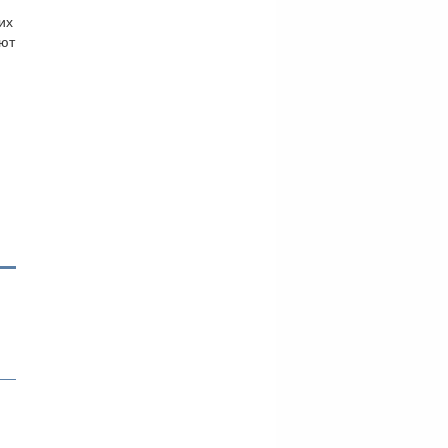
их
ают
,