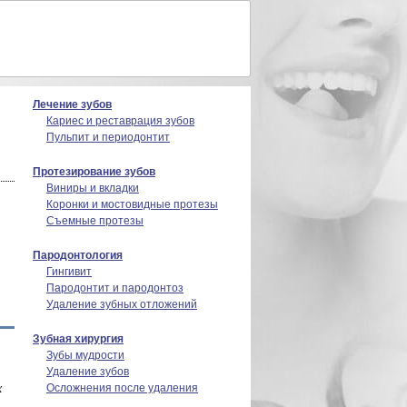
Лечение зубов
Кариес и реставрация зубов
Пульпит и периодонтит
Протезирование зубов
Виниры и вкладки
Коронки и мостовидные протезы
Съемные протезы
Пародонтология
Гингивит
Пародонтит и пародонтоз
Удаление зубных отложений
Зубная хирургия
Зубы мудрости
Удаление зубов
Осложнения после удаления
х