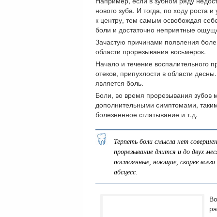
Например, если в зубном ряду недос
нового зуба. И тогда, по ходу роста
к центру, тем самым освобождая себ
боли и достаточно неприятные ощуще
Зачастую причинами появления болев
области прорезывания восьмерок.
Начало и течение воспалительного п
отеков, припухлости в области десны
является боль.
Боли, во время прорезывания зубов м
дополнительными симптомами, такими
болезненное сглатывание и т.д.
Терпеть боли смысла нет совершен
прорезывание длится и до двух мес
постоянные, ноющие, скорее всего
абсцесс.
Во
ра