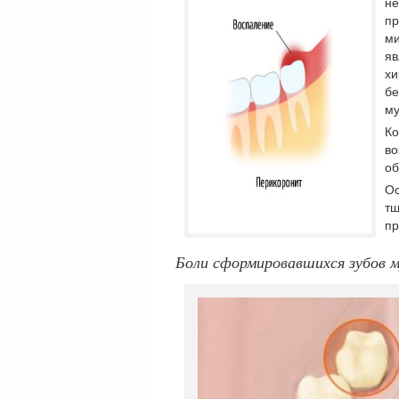
не
пр
ми
яв
хи
бе
му
Ко
во
об
Ос
тщ
пр
Боли сформировавшихся зубов м