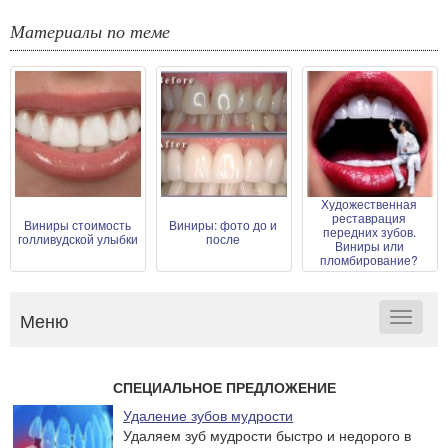
Материалы по теме
Художественная
реставрация
Виниры стоимость
Виниры: фото до и
передних зубов.
голливудской улыбки
после
Виниры или
пломбирование?
Меню
Toggle
navigat
СПЕЦИАЛЬНОЕ ПРЕДЛОЖЕНИЕ
Удаление зубов мудрости
Удаляем зуб мудрости быстро и недорого в