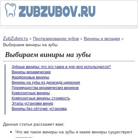
ZubZubov.ru
»
Протезирование зубов
»
Виниры и вкладки
»
Выбираем виниры на зубы
Выбираем виниры на зубы
Зубные виниры: что это такое и для чего используются?
Виниры керамические
Фарфоровые виниры
Виниры на зубы из диоксида циркония
Преимущества керамических виниров
Композитные виниры
Композитные виниры: стоимость
Этапы установки винир
Виниры без обточки: установка
Данная статья расскажет вам:
Что же такое виниры на зубы и какие виниры существуют
сегодня;